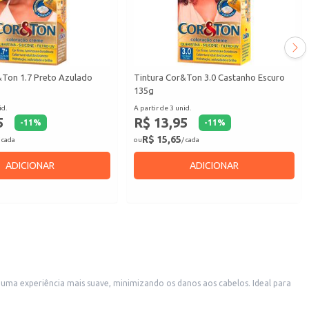
&Ton 1.7 Preto Azulado
Tintura Cor&Ton 3.0 Castanho Escuro
135g
id.
A partir de 3 unid.
5
R$ 13,95
-
11
%
-
11
%
R$ 15,65
 cada
ou
/ cada
ADICIONAR
ADICIONAR
uma experiência mais suave, minimizando os danos aos cabelos. Ideal para