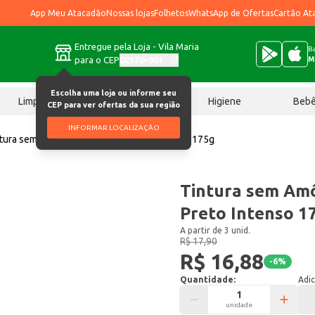
App Meu Atacadão
Nossas lojas
Folhetos
WhatsApp de Ofertas
Cartão At
Entregue pela Loja - Vila Maria
Ba
para o CEP
02170-901
M
Escolha uma loja ou informe seu
Limpeza
Chocolates
Higiene
Beb
CEP para ver ofertas da sua região
INFORMAR LOCALIZAÇÃO
tura sem Amônia Cor&Ton 1.0 Preto Intenso 175g
Tintura sem Amô
Preto Intenso 1
A partir de 3 unid.
R$ 17,90
R$ 16,88
-
6
%
Quantidade:
Adic
unidade