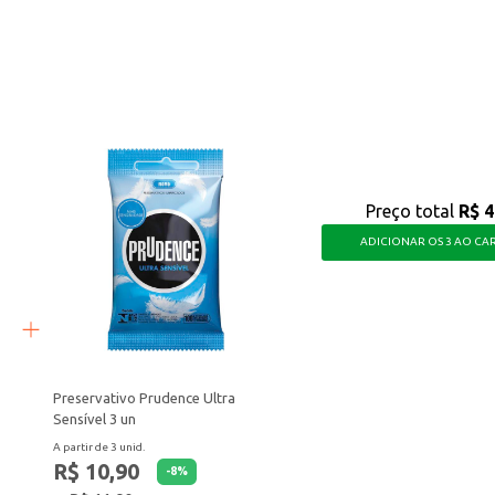
 conforto de sua casa.
a praticidade e resultado na coloração capilar, com um produto desenvolvido 
Preço total
R$ 4
ADICIONAR OS 3 AO CA
Preservativo Prudence Ultra
Sensível 3 un
A partir de 3 unid.
R$ 10,90
-
8
%