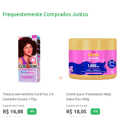
Indicada para uso doméstico, permitindo que você renove a cor do cabelo no
Perfeita para quem deseja uma coloração intensa e duradoura.
Ideal para quem busca uma opção com menos agressão aos fios.
Frequentemente Comprados Juntos
A Tintura sem Amônia CorTon 1.0 Preto Intenso é uma escolha para quem busc
Tintura sem Amônia Cor&Ton 3.0
Creme para Tratamento Niely
Castanho Escuro 175g
Salva fios 430g
A partir de 3 unid.
A partir de 3 unid.
R$ 16,88
R$ 18,05
-
6
%
-
5
%