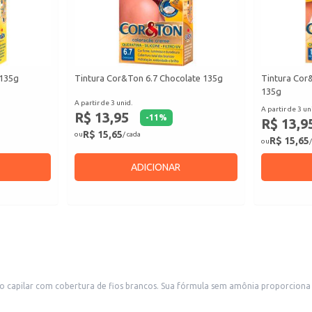
 135g
Tintura Cor&Ton 6.7 Chocolate 135g
Tintura Cor
135g
A partir de 3 unid.
A partir de 3 un
R$ 13,95
-
11
%
R$ 13,9
R$ 15,65
ou
/ cada
R$ 15,65
ou
/
ADICIONAR
 capilar com cobertura de fios brancos. Sua fórmula sem amônia proporciona 