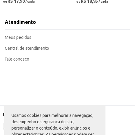
R$ 17,90
R$ 18,95
ou
/ cada
ou
/ cada
Atendimento
Meus pedidos
Central de atendimento
Fale conosco
Formas de pagamento
Usamos cookies para melhorar a navegação,
desempenho e segurança do site,
personalizar o conteúdo, exibir anúncios e
obter estatísticas. As permissões podem ser