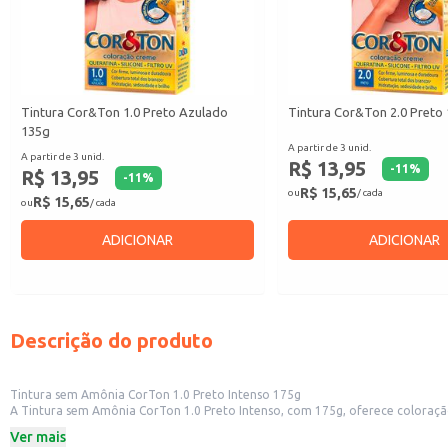
Tintura Cor&Ton 1.0 Preto Azulado
Tintura Cor&Ton 2.0 Preto
135g
A partir de 3 unid.
A partir de 3 unid.
R$ 13,95
-
11
%
R$ 13,95
-
11
%
R$ 15,65
ou
/ cada
R$ 15,65
ou
/ cada
ADICIONAR
ADICIONAR
Descrição do produto
Tintura sem Amônia CorTon 1.0 Preto Intenso 175g
A Tintura sem Amônia CorTon 1.0 Preto Intenso, com 175g, oferece coloração
quem busca uma mudança de visual ou deseja realçar a cor natural dos fios.
Ver mais
Dicas de Uso: