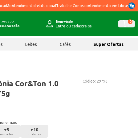
acadão
Atendimento
Institucional
Trabalhe Conosco
Atendimento em Libras
ixe o app
0
Bem-vindo
Entre ou cadastre-se
eu Atacadão
ês
Leites
Cafés
Super Ofertas
Código:
29790
nia Cor&Ton 1.0
75g
ione mais:
+
5
+
10
unidades
unidades