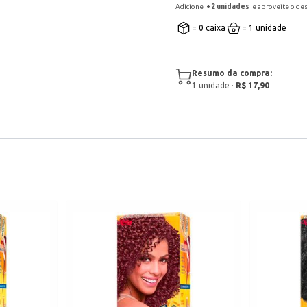
Adicione
+
2
unidade
s
e aproveite o de
= 0 caixa
= 1 unidade
Resumo da compra:
1
unidade
·
R$ 17,90