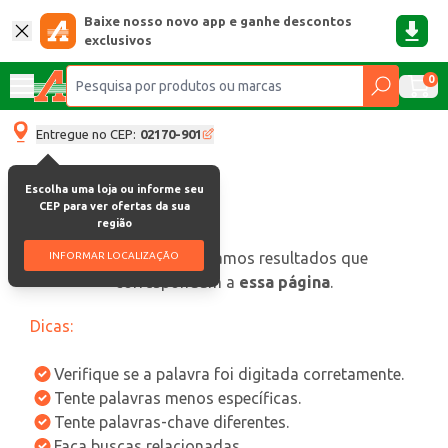
Baixe nosso novo app e ganhe descontos
exclusivos
0
Entregue no CEP:
02170-901
Escolha uma loja ou informe seu
CEP para ver ofertas da sua
região
oops, não encontramos resultados que
INFORMAR LOCALIZAÇÃO
correspondam a
essa página
.
Dicas:
Verifique se a palavra foi digitada corretamente.
Tente palavras menos específicas.
Tente palavras-chave diferentes.
Faça buscas relacionadas.