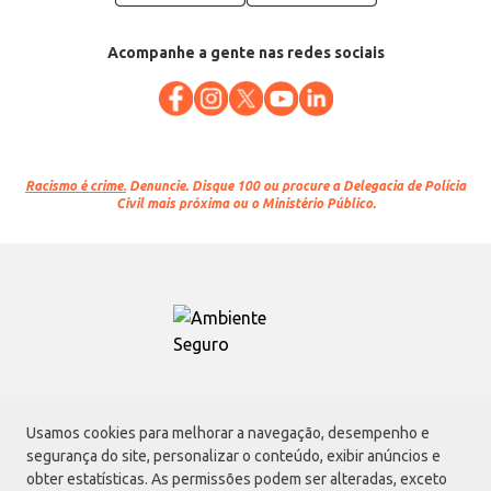
Acompanhe a gente nas redes sociais
Racismo é crime.
Denuncie. Disque 100 ou procure a Delegacia de Polícia
Civil mais próxima ou o Ministério Público.
Atacadão S.A.
Usamos cookies para melhorar a navegação, desempenho e
Avenida Morvan Dias de Figueiredo, 6169, Vila Maria, São Paulo - SP | CEP
segurança do site, personalizar o conteúdo, exibir anúncios e
02170-901 | CNPJ: 75.315.333/0001-09
obter estatísticas. As permissões podem ser alteradas, exceto