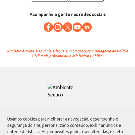
Acompanhe a gente nas redes sociais
Racismo é crime.
Denuncie. Disque 100 ou procure a Delegacia de Polícia
Civil mais próxima ou o Ministério Público.
Atacadão S.A.
Usamos cookies para melhorar a navegação, desempenho e
Avenida Morvan Dias de Figueiredo, 6169, Vila Maria, São Paulo - SP | CEP
segurança do site, personalizar o conteúdo, exibir anúncios e
02170-901 | CNPJ: 75.315.333/0001-09
obter estatísticas. As permissões podem ser alteradas, exceto