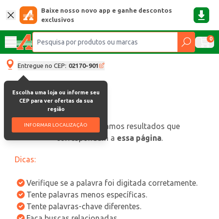
Baixe nosso novo app e ganhe descontos
exclusivos
0
Entregue no CEP:
02170-901
Escolha uma loja ou informe seu
CEP para ver ofertas da sua
região
oops, não encontramos resultados que
INFORMAR LOCALIZAÇÃO
correspondam a
essa página
.
Dicas:
Verifique se a palavra foi digitada corretamente.
Tente palavras menos específicas.
Tente palavras-chave diferentes.
Faça buscas relacionadas.