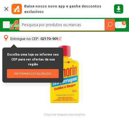
Baixe nosso novo app e ganhe descontos
exclusivos
0
Entregue no CEP:
02170-901
Escolha uma loja ou informe seu
CEP para ver ofertas da sua
região
INFORMAR LOCALIZAÇÃO
Clique na imagem para ampliar.