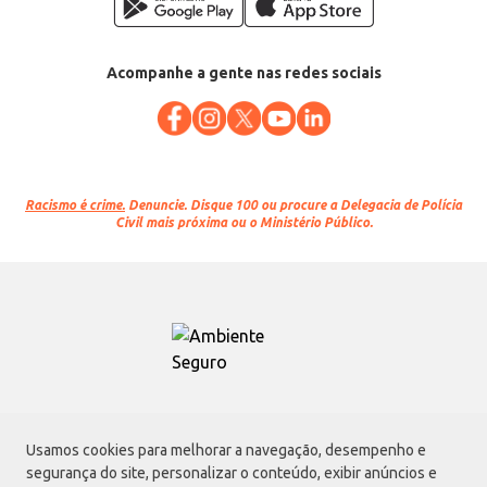
Acompanhe a gente nas redes sociais
Racismo é crime.
Denuncie. Disque 100 ou procure a Delegacia de Polícia
Civil mais próxima ou o Ministério Público.
Atacadão S.A.
Usamos cookies para melhorar a navegação, desempenho e
Avenida Morvan Dias de Figueiredo, 6169, Vila Maria, São Paulo - SP | CEP
segurança do site, personalizar o conteúdo, exibir anúncios e
02170-901 | CNPJ: 75.315.333/0001-09