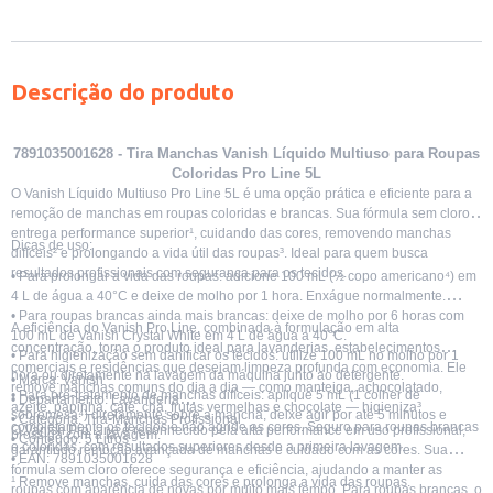
Descrição do produto
7891035001628 - Tira Manchas Vanish Líquido Multiuso para Roupas
Coloridas Pro Line 5L
O Vanish Líquido Multiuso Pro Line 5L é uma opção prática e eficiente para a
remoção de manchas em roupas coloridas e brancas. Sua fórmula sem cloro
entrega performance superior¹, cuidando das cores, removendo manchas
Dicas de uso:
difíceis² e prolongando a vida útil das roupas³. Ideal para quem busca
resultados profissionais com segurança para os tecidos.
• Para prolongar a vida das roupas: adicione 100 mL (½ copo americano⁴) em
4 L de água a 40°C e deixe de molho por 1 hora. Enxágue normalmente.
• Para roupas brancas ainda mais brancas: deixe de molho por 6 horas com
A eficiência do Vanish Pro Line, combinada à formulação em alta
100 mL de Vanish Crystal White em 4 L de água a 40°C.
concentração, torna o produto ideal para lavanderias, estabelecimentos
• Para higienização sem danificar os tecidos: utilize 100 mL no molho por 1
comerciais e residências que desejam limpeza profunda com economia. Ele
hora ou diretamente na lavagem da máquina junto ao detergente.
• Marca: Vanish
remove manchas comuns do dia a dia — como manteiga, achocolatado,
• Para pré‑tratamento de manchas difíceis: aplique 5 mL (1 colher de
• Departamento: Lavanderia
azeite, papinha, café, chá, frutas vermelhas e chocolate — higieniza³
sobremesa⁴) diretamente sobre a mancha, deixe agir por até 5 minutos e
• Categoria: Tira‑Manchas Profissional
completamente os tecidos e não agride as cores. Seguro para roupas brancas
O Vanish Pro Line é reconhecido pela alta performance em uso profissional,
prossiga com a lavagem.
• Conteúdo: 5 Litros
e coloridas, com resultados superiores desde a primeira lavagem.
garantindo remoção avançada de manchas e cuidado com as cores. Sua
• EAN: 7891035001628
fórmula sem cloro oferece segurança e eficiência, ajudando a manter as
¹ Remove manchas, cuida das cores e prolonga a vida das roupas.
roupas com aparência de novas por muito mais tempo. Para roupas brancas, o