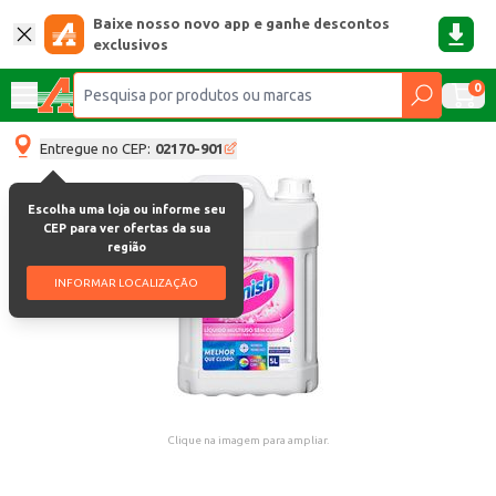
Baixe nosso novo app e ganhe descontos
exclusivos
0
Entregue no CEP:
02170-901
Escolha uma loja ou informe seu
CEP para ver ofertas da sua
região
INFORMAR LOCALIZAÇÃO
Clique na imagem para ampliar.