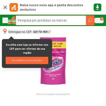
Baixe nosso novo app e ganhe descontos
exclusivos
0
Entregue no CEP:
02170-901
Escolha uma loja ou informe seu
CEP para ver ofertas da sua
região
INFORMAR LOCALIZAÇÃO
Clique na imagem para ampliar.