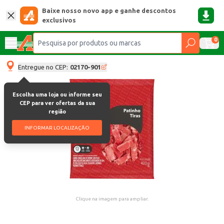
Baixe nosso novo app e ganhe descontos
exclusivos
0
Entregue no CEP:
02170-901
Escolha uma loja ou informe seu
CEP para ver ofertas da sua
região
INFORMAR LOCALIZAÇÃO
Clique na imagem para ampliar.