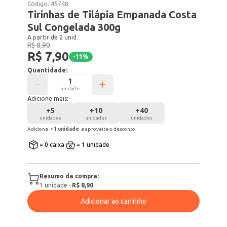
Código:
45748
Tirinhas de Tilápia Empanada Costa
Sul Congelada 300g
A partir de 2 unid.
R$ 8,90
R$ 7,90
-
11
%
Quantidade:
unidade
Adicione mais:
+
5
+
10
+
40
unidades
unidades
unidades
Adicione
+
1
unidade
e aproveite o desconto
= 0 caixa
= 1 unidade
Resumo da compra:
1
unidade
·
R$ 8,90
Adicionar ao carrinho