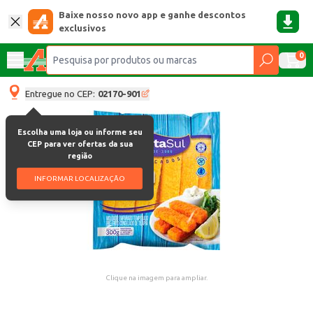
Baixe nosso novo app e ganhe descontos
exclusivos
0
Entregue no CEP:
02170-901
Escolha uma loja ou informe seu
CEP para ver ofertas da sua
região
INFORMAR LOCALIZAÇÃO
Clique na imagem para ampliar.