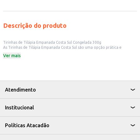
Descrição do produto
Tirinhas de Tilápia Empanada Costa Sul Congelada 300g
As Tirinhas de Tilápia Empanada Costa Sul são uma opção prática e
saborosa para quem busca uma refeição rápida e fácil de preparar. Ideal
Ver mais
para quem procura uma alternativa deliciosa para o dia a dia, seja para
consumo doméstico ou para oferecer em estabelecimentos comerciais.
Dicas de Uso:
Perfeitas como petisco em bares e restaurantes.
Uma opção para lanches rápidos e saborosos.
Podem ser preparadas no forno ou na fritadeira, conforme sua
preferência.
Atendimento
Uma alternativa para um jantar leve e rápido em casa.
As Tirinhas de Tilápia Empanada Costa Sul oferecem praticidade sem abrir
mão do sabor, sendo uma escolha versátil para diversas ocasiões.
Institucional
Políticas Atacadão