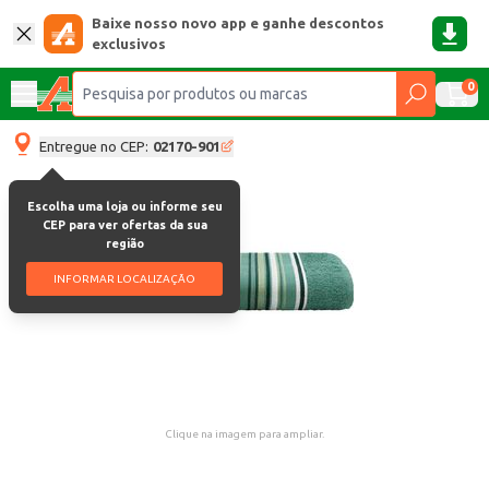
Baixe nosso novo app e ganhe descontos
exclusivos
0
Entregue no CEP:
02170-901
Escolha uma loja ou informe seu
CEP para ver ofertas da sua
região
INFORMAR LOCALIZAÇÃO
Clique na imagem para ampliar.