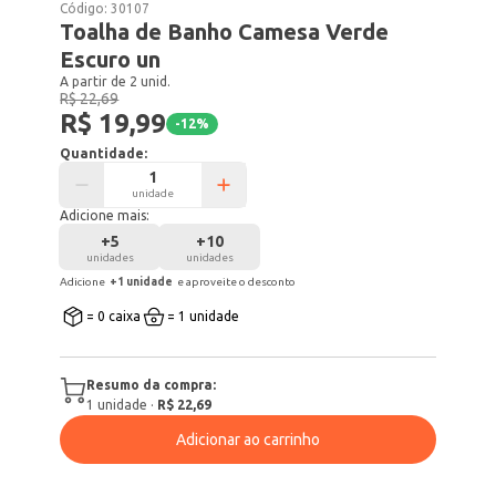
Código:
30107
Toalha de Banho Camesa Verde
Escuro un
A partir de 2 unid.
R$ 22,69
R$ 19,99
-
12
%
Quantidade:
unidade
Adicione mais:
+
5
+
10
unidades
unidades
Adicione
+
1
unidade
e aproveite o desconto
= 0 caixa
= 1 unidade
Resumo da compra:
1
unidade
·
R$ 22,69
Adicionar ao carrinho