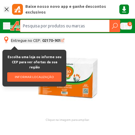
Baixe nosso novo app e ganhe descontos
exclusivos
0
Entregue no CEP:
02170-901
Escolha uma loja ou informe seu
CEP para ver ofertas da sua
região
INFORMAR LOCALIZAÇÃO
Clique na imagem para ampliar.