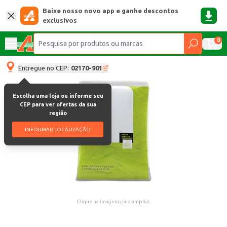
Baixe nosso novo app e ganhe descontos
exclusivos
0
Entregue no CEP:
02170-901
Escolha uma loja ou informe seu
CEP para ver ofertas da sua
região
INFORMAR LOCALIZAÇÃO
Clique na imagem para ampliar.