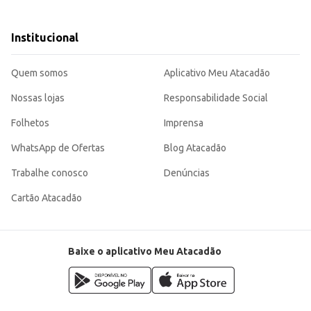
eniência.
 um bom custo-benefício, atendendo às necessidades de diversos tipos de clientes e estabel
Institucional
Quem somos
Aplicativo Meu Atacadão
Nossas lojas
Responsabilidade Social
Folhetos
Imprensa
WhatsApp de Ofertas
Blog Atacadão
Trabalhe conosco
Denúncias
Cartão Atacadão
Baixe o aplicativo Meu Atacadão