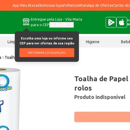
App Meu Atacadão
Nossas lojas
Folhetos
WhatsApp de Ofertas
Cartão At
Entregue pela Loja - Vila Maria
Ba
para o CEP
02170-901
M
Escolha uma loja ou informe seu
Limpeza
Chocolates
Higiene
Beb
CEP para ver ofertas da sua região
INFORMAR LOCALIZAÇÃO
a
Toalha de Papel Familiar 50 folhas 2 rolos
Toalha de Papel 
rolos
Produto indisponível