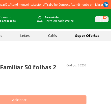
acadão
Atendimento
Institucional
Trabalhe Conosco
Atendimento em Libras
ixe o app
0
Bem-vindo
Entre ou cadastre-se
eu Atacadão
ês
Leites
Cafés
Super Ofertas
Código:
30259
Familiar 50 folhas 2
Adicionar