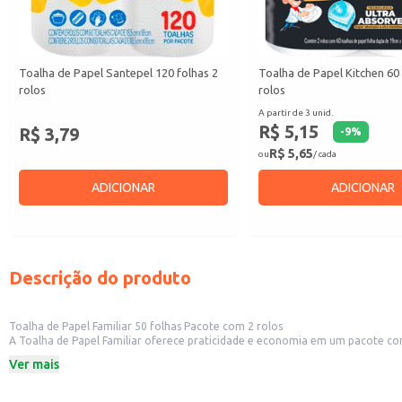
Toalha de Papel Santepel 120 folhas 2
Toalha de Papel Kitchen 60 
rolos
rolos
A partir de 3 unid.
R$ 5,15
R$ 3,79
-
9
%
R$ 5,65
ou
/ cada
ADICIONAR
ADICIONAR
Descrição do produto
Toalha de Papel Familiar 50 folhas Pacote com 2 rolos
A Toalha de Papel Familiar oferece praticidade e economia em um pacote com dois rolos, cada um com 50 folhas. Ideal para uso doméstico, em estabeleci
para revenda em pequenos comércios. Sua absorção 
Ver mais
Dicas de uso:
Limpeza de mesas e superfícies em restaurantes e lanchonetes.
Uso doméstico para limpeza geral da casa.