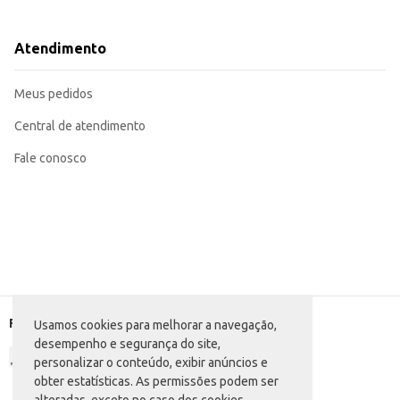
Ideal para secar as mãos em escritórios e estabelecimentos comerciais.
Excelente opção para revenda em mercearias, supermercados e lojas de conv
Com sua embalagem prática e o tamanho econômico, a Toalha de Papel Familiar proporciona
Atendimento
torna-se uma solução conveniente e confiável para o uso diário.
Marca: Familiar
Departamento: Descartáveis e embalagens
Meus pedidos
Categoria: Papel toalha
Conteúdo: 2 rolos com 50 folhas cada
EAN: 53667958
Central de atendimento
Fale conosco
Formas de pagamento
Usamos cookies para melhorar a navegação,
desempenho e segurança do site,
personalizar o conteúdo, exibir anúncios e
obter estatísticas. As permissões podem ser