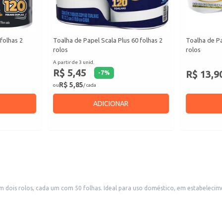
folhas 2
Toalha de Papel Scala Plus 60 folhas 2
Toalha de Pa
rolos
rolos
A partir de 3 unid.
R$ 5,45
R$ 13,9
-
7
%
R$ 5,85
ou
/ cada
ADICIONAR
mentos comerciais como restaurantes, lanchonetes e escritórios, e também
eficiente atende às necessidades do dia a dia, garantindo limpeza e praticidade em diversas situações.