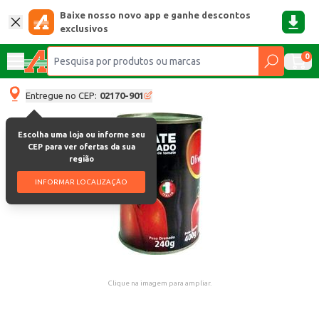
Baixe nosso novo app e ganhe descontos
exclusivos
0
Entregue no CEP:
02170-901
Escolha uma loja ou informe seu
CEP para ver ofertas da sua
região
INFORMAR LOCALIZAÇÃO
Clique na imagem para ampliar.