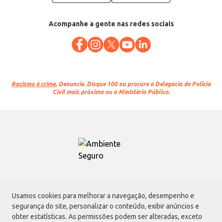
Acompanhe a gente nas redes sociais
Racismo é crime.
Denuncie. Disque 100 ou procure a Delegacia de Polícia
Civil mais próxima ou o Ministério Público.
Atacadão S.A.
Usamos cookies para melhorar a navegação, desempenho e
Avenida Morvan Dias de Figueiredo, 6169, Vila Maria, São Paulo - SP | CEP
segurança do site, personalizar o conteúdo, exibir anúncios e
02170-901 | CNPJ: 75.315.333/0001-09
obter estatísticas. As permissões podem ser alteradas, exceto