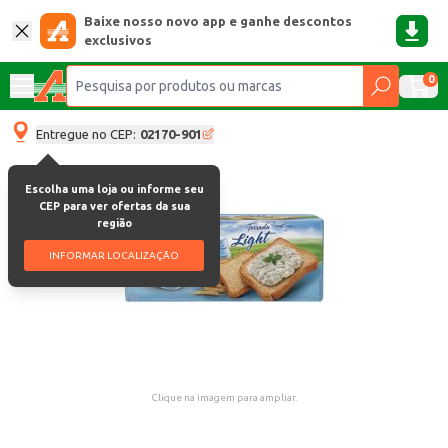
Baixe nosso novo app e ganhe descontos
exclusivos
0
Entregue no CEP:
02170-901
Escolha uma loja ou informe seu
CEP para ver ofertas da sua
região
INFORMAR LOCALIZAÇÃO
Clique na imagem para ampliar.