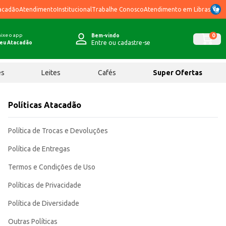
acadão
Atendimento
Institucional
Trabalhe Conosco
Atendimento em Libras
ixe o app
0
Bem-vindo
Entre ou cadastre-se
eu Atacadão
ês
Leites
Cafés
Super Ofertas
Políticas Atacadão
Política de Trocas e Devoluções
Política de Entregas
Termos e Condições de Uso
Políticas de Privacidade
Política de Diversidade
Outras Políticas