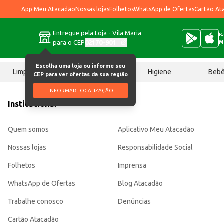
App Meu Atacadão
Nossas lojas
Folhetos
WhatsApp de Ofertas
Cartão At
Entregue pela Loja - Vila Maria
Ba
para o CEP
02170-901
M
Escolha uma loja ou informe seu
Limpeza
Chocolates
Higiene
Beb
CEP para ver ofertas da sua região
INFORMAR LOCALIZAÇÃO
Institucional
Quem somos
Aplicativo Meu Atacadão
Nossas lojas
Responsabilidade Social
Folhetos
Imprensa
WhatsApp de Ofertas
Blog Atacadão
Trabalhe conosco
Denúncias
Cartão Atacadão