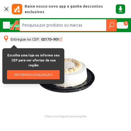
Baixe nosso novo app e ganhe descontos
exclusivos
0
Entregue no CEP:
02170-901
Escolha uma loja ou informe seu
CEP para ver ofertas da sua
região
INFORMAR LOCALIZAÇÃO
Clique na imagem para ampliar.