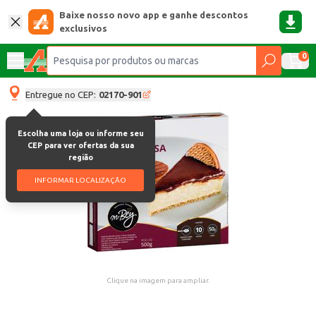
Baixe nosso novo app e ganhe descontos
exclusivos
0
Entregue no CEP:
02170-901
Escolha uma loja ou informe seu
CEP para ver ofertas da sua
região
INFORMAR LOCALIZAÇÃO
Clique na imagem para ampliar.