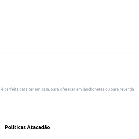
 é perfeita para ter em casa, para oferecer em lanchonetes ou para revenda
ntos.
Políticas Atacadão