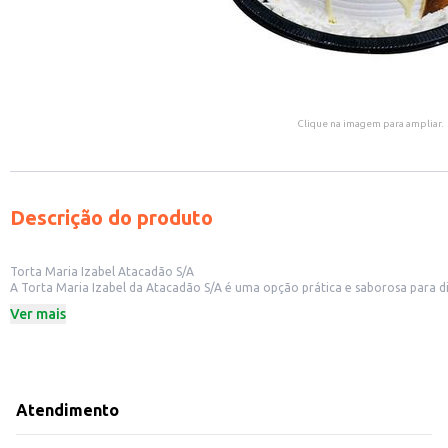
Clique na imagem para ampliar.
Descrição do produto
Torta Maria Izabel Atacadão S/A
A Torta Maria Izabel da Atacadão S/A é uma opção prática e saborosa para d
em pequenos comércios.
Ver mais
Dicas de Uso:
Sirva como sobremesa em refeições em família.
Ofereça em lanchonetes e cafeterias.
Revenda em mercados e pequenos estabelecimentos.
A Torta Maria Izabel Atacadão S/A é uma escolha versátil que combina sabor e
Atendimento