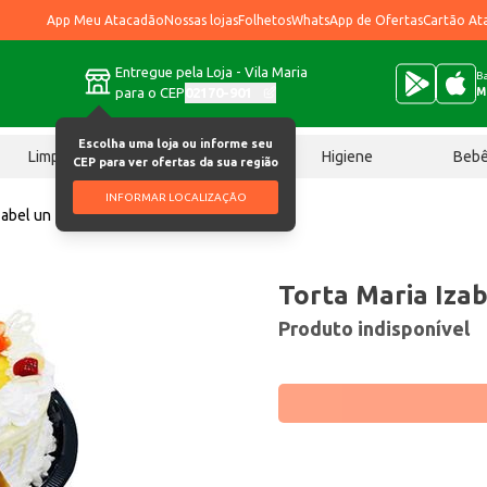
App Meu Atacadão
Nossas lojas
Folhetos
WhatsApp de Ofertas
Cartão At
Entregue pela Loja - Vila Maria
Ba
para o CEP
02170-901
M
Escolha uma loja ou informe seu
Limpeza
Chocolates
Higiene
Beb
CEP para ver ofertas da sua região
INFORMAR LOCALIZAÇÃO
zabel un
Torta Maria Izab
Produto indisponível