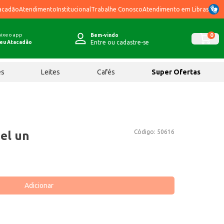
acadão
Atendimento
Institucional
Trabalhe Conosco
Atendimento em Libras
ixe o app
0
Bem-vindo
Entre ou cadastre-se
eu Atacadão
ês
Leites
Cafés
Super Ofertas
Código:
50616
el un
Adicionar