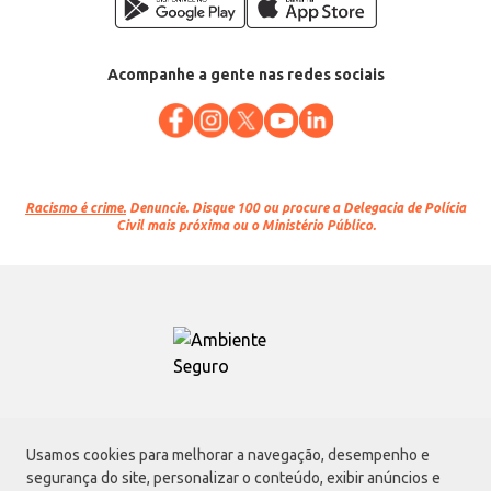
Acompanhe a gente nas redes sociais
Racismo é crime.
Denuncie. Disque 100 ou procure a Delegacia de Polícia
Civil mais próxima ou o Ministério Público.
Atacadão S.A.
Usamos cookies para melhorar a navegação, desempenho e
Avenida Morvan Dias de Figueiredo, 6169, Vila Maria, São Paulo - SP | CEP
segurança do site, personalizar o conteúdo, exibir anúncios e
02170-901 | CNPJ: 75.315.333/0001-09