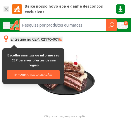
Baixe nosso novo app e ganhe descontos
exclusivos
0
Entregue no CEP:
02170-901
Escolha uma loja ou informe seu
CEP para ver ofertas da sua
região
INFORMAR LOCALIZAÇÃO
Clique na imagem para ampliar.