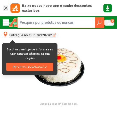
Baixe nosso novo app e ganhe descontos
exclusivos
0
Entregue no CEP:
02170-901
Escolha uma loja ou informe seu
CEP para ver ofertas da sua
região
INFORMAR LOCALIZAÇÃO
Clique na imagem para ampliar.