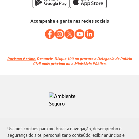
Acompanhe a gente nas redes sociais
Racismo é crime.
Denuncie. Disque 100 ou procure a Delegacia de Polícia
Civil mais próxima ou o Ministério Público.
Atacadão S.A.
Usamos cookies para melhorar a navegação, desempenho e
Avenida Morvan Dias de Figueiredo, 6169, Vila Maria, São Paulo - SP | CEP
segurança do site, personalizar o conteúdo, exibir anúncios e
02170-901 | CNPJ: 75.315.333/0001-09