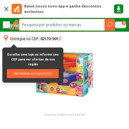
Baixe nosso novo app e ganhe descontos
exclusivos
0
Entregue no CEP:
02170-901
Escolha uma loja ou informe seu
CEP para ver ofertas da sua
região
INFORMAR LOCALIZAÇÃO
Clique na imagem para ampliar.