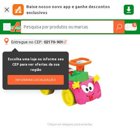
Baixe nosso novo app e ganhe descontos
exclusivos
0
Entregue no CEP:
02170-901
Escolha uma loja ou informe seu
CEP para ver ofertas da sua
região
INFORMAR LOCALIZAÇÃO
Clique na imagem para ampliar.