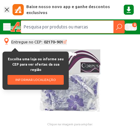
Baixe nosso novo app e ganhe descontos
exclusivos
0
Entregue no CEP:
02170-901
Escolha uma loja ou informe seu
CEP para ver ofertas da sua
região
INFORMAR LOCALIZAÇÃO
Clique na imagem para ampliar.