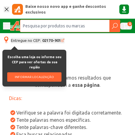
Baixe nosso novo app e ganhe descontos
exclusivos
0
Entregue no CEP:
02170-901
Escolha uma loja ou informe seu
CEP para ver ofertas da sua
região
oops, não encontramos resultados que
INFORMAR LOCALIZAÇÃO
correspondam a
essa página
.
Dicas:
Verifique se a palavra foi digitada corretamente.
Tente palavras menos específicas.
Tente palavras-chave diferentes.
Faça buscas relacionadas.