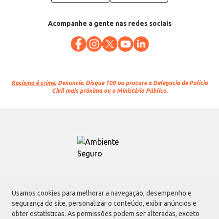
Acompanhe a gente nas redes sociais
Racismo é crime.
Denuncie. Disque 100 ou procure a Delegacia de Polícia
Civil mais próxima ou o Ministério Público.
Atacadão S.A.
Usamos cookies para melhorar a navegação, desempenho e
Avenida Morvan Dias de Figueiredo, 6169, Vila Maria, São Paulo - SP | CEP
segurança do site, personalizar o conteúdo, exibir anúncios e
02170-901 | CNPJ: 75.315.333/0001-09
obter estatísticas. As permissões podem ser alteradas, exceto