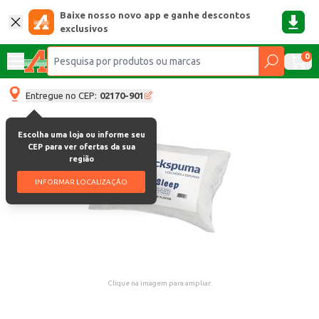
Baixe nosso novo app e ganhe descontos
exclusivos
0
Entregue no CEP:
02170-901
Escolha uma loja ou informe seu
CEP para ver ofertas da sua
região
INFORMAR LOCALIZAÇÃO
Clique na imagem para ampliar.