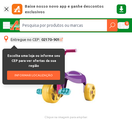
Baixe nosso novo app e ganhe descontos
exclusivos
0
Entregue no CEP:
02170-901
Escolha uma loja ou informe seu
CEP para ver ofertas da sua
região
INFORMAR LOCALIZAÇÃO
Clique na imagem para ampliar.