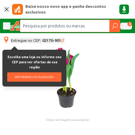
Baixe nosso novo app e ganhe descontos
exclusivos
0
Entregue no CEP:
02170-901
Escolha uma loja ou informe seu
CEP para ver ofertas da sua
região
INFORMAR LOCALIZAÇÃO
Clique na imagem para ampliar.