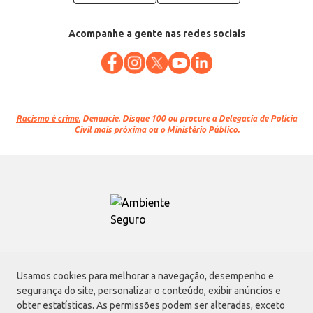
Acompanhe a gente nas redes sociais
Racismo é crime.
Denuncie. Disque 100 ou procure a Delegacia de Polícia
Civil mais próxima ou o Ministério Público.
Atacadão S.A.
Usamos cookies para melhorar a navegação, desempenho e
Avenida Morvan Dias de Figueiredo, 6169, Vila Maria, São Paulo - SP | CEP
segurança do site, personalizar o conteúdo, exibir anúncios e
02170-901 | CNPJ: 75.315.333/0001-09
obter estatísticas. As permissões podem ser alteradas, exceto