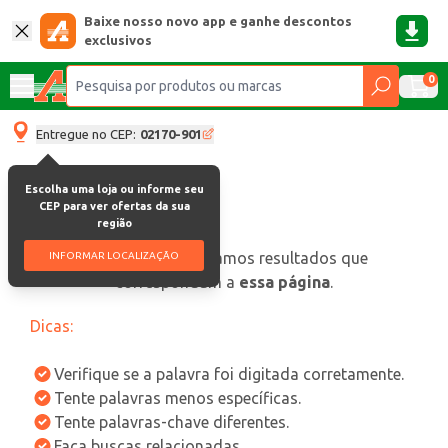
Baixe nosso novo app e ganhe descontos
exclusivos
0
Entregue no CEP:
02170-901
Escolha uma loja ou informe seu
CEP para ver ofertas da sua
região
oops, não encontramos resultados que
INFORMAR LOCALIZAÇÃO
correspondam a
essa página
.
Dicas:
Verifique se a palavra foi digitada corretamente.
Tente palavras menos específicas.
Tente palavras-chave diferentes.
Faça buscas relacionadas.