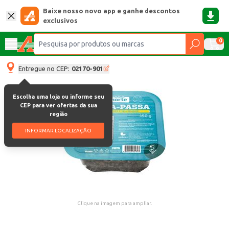
Baixe nosso novo app e ganhe descontos
exclusivos
0
Entregue no CEP:
02170-901
Escolha uma loja ou informe seu
CEP para ver ofertas da sua
região
INFORMAR LOCALIZAÇÃO
Clique na imagem para ampliar.