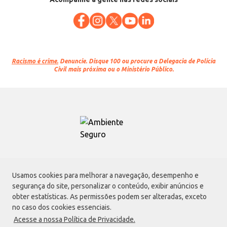
Racismo é crime.
Denuncie. Disque 100 ou procure a Delegacia de Polícia
Civil mais próxima ou o Ministério Público.
Atacadão S.A.
Usamos cookies para melhorar a navegação, desempenho e
Avenida Morvan Dias de Figueiredo, 6169, Vila Maria, São Paulo - SP | CEP
segurança do site, personalizar o conteúdo, exibir anúncios e
02170-901 | CNPJ: 75.315.333/0001-09
obter estatísticas. As permissões podem ser alteradas, exceto
Envio de documentos administrativos e jurídicos:
no caso dos cookies essenciais.
Avenida Morvan Dias de Figueiredo, 6169, Vila Maria, São Paulo - SP | CEP
Acesse a nossa Política de Privacidade.
02170-901