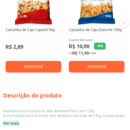
Castanha de Caju Cajumil 30g
Castanha de Caju Dunorte 100g
A partir de 3 unid.
R$ 10,90
R$ 2,89
-
8
%
R$ 11,90
ou
/ cada
ADICIONAR
ADICIONAR
Descrição do produto
Uva Passa Escura Dunorte Sem Semente Pote com 150g
A Uva Passa Escura Dunorte Sem Semente, em pote de 150g, é uma opção
prática e saborosa para o seu negócio ou consumo doméstico. Ideal para
Ver mais
quem busca praticidade e qualidade em um produto versátil.
Marca: Dunorte