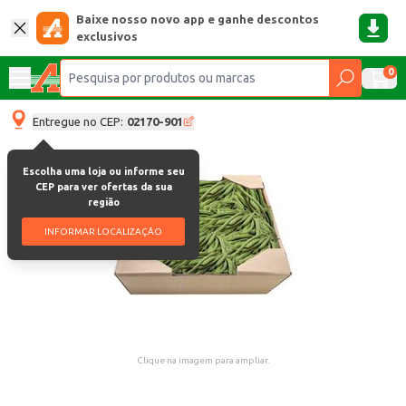
Baixe nosso novo app e ganhe descontos
exclusivos
0
Entregue no CEP:
02170-901
Escolha uma loja ou informe seu
CEP para ver ofertas da sua
região
INFORMAR LOCALIZAÇÃO
Clique na imagem para ampliar.