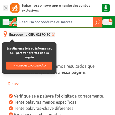
Baixe nosso novo app e ganhe descontos
exclusivos
0
Entregue no CEP:
02170-901
Escolha uma loja ou informe seu
CEP para ver ofertas da sua
região
oops, não encontramos resultados que
INFORMAR LOCALIZAÇÃO
correspondam a
essa página
.
Dicas:
Verifique se a palavra foi digitada corretamente.
Tente palavras menos específicas.
Tente palavras-chave diferentes.
Faça buscas relacionadas.