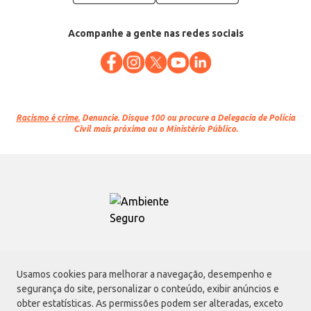
Acompanhe a gente nas redes sociais
Racismo é crime.
Denuncie. Disque 100 ou procure a Delegacia de Polícia
Civil mais próxima ou o Ministério Público.
Atacadão S.A.
Usamos cookies para melhorar a navegação, desempenho e
Avenida Morvan Dias de Figueiredo, 6169, Vila Maria, São Paulo - SP | CEP
segurança do site, personalizar o conteúdo, exibir anúncios e
02170-901 | CNPJ: 75.315.333/0001-09
obter estatísticas. As permissões podem ser alteradas, exceto