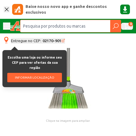
Baixe nosso novo app e ganhe descontos
exclusivos
0
Entregue no CEP:
02170-901
Escolha uma loja ou informe seu
CEP para ver ofertas da sua
região
INFORMAR LOCALIZAÇÃO
Clique na imagem para ampliar.