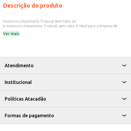
Descrição do produto
Vassoura Limpamania Tropical Sem Cabo un
A Vassoura Limpamania Tropical, sem cabo, é ideal para a limpeza de
diversos tipos de pisos em ambientes internos. Sua estrutura foi projetada
Ver mais
para oferecer eficiência na remoção de sujeiras, poeiras e pequenos
resíduos, tornando a limpeza diária mais prática e rápida. É uma opção
para quem busca um produto funcional e com bom custo-benefício.
Dicas de Uso:
Ideal para uso em residências, apartamentos e pequenos comércios.
Pode ser utilizada em pisos frios, como cerâmica e porcelanato.
Recomendada para a limpeza de áreas internas, como salas, quartos e
Atendimento
cozinhas.
A Vassoura Limpamania Tropical é uma solução simples e eficaz para
manter seus ambientes limpos e organizados.
Institucional
Políticas Atacadão
Formas de pagamento