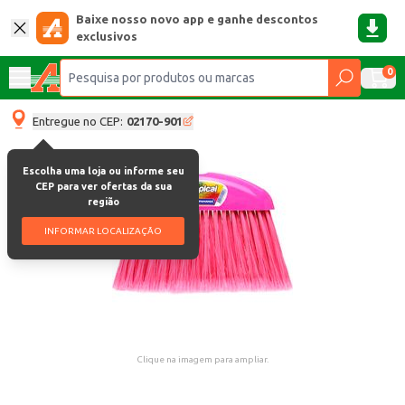
Baixe nosso novo app e ganhe descontos
exclusivos
0
Entregue no CEP:
02170-901
Escolha uma loja ou informe seu
CEP para ver ofertas da sua
região
INFORMAR LOCALIZAÇÃO
Clique na imagem para ampliar.