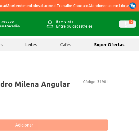
acadão
Atendimento
Institucional
Trabalhe Conosco
Atendimento em Libras
ixe o app
0
Bem-vindo
Entre ou cadastre-se
eu Atacadão
ês
Leites
Cafés
Super Ofertas
Código:
31981
dro Milena Angular
Adicionar