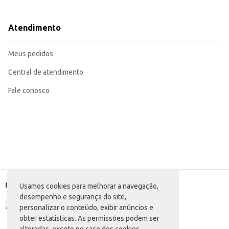
Ideal para limpeza de pisos, cantos e frestas.
Recomendada para uso em conjunto com um rodo para melhor resultado na 
Para limpeza de locais altos, utilize uma haste extensora.
Atendimento
Adequada para revenda em lojas de utilidades domésticas, supermercados e 
A Vassoura São Pedro Milena Angular oferece praticidade e eficiência na lim
Marca: São Pedro
Meus pedidos
Departamento: Utilidades domésticas
Categoria: Vassoura, rodo e acessório
EAN: 7896867300055
Central de atendimento
Fale conosco
Formas de pagamento
Usamos cookies para melhorar a navegação,
desempenho e segurança do site,
personalizar o conteúdo, exibir anúncios e
obter estatísticas. As permissões podem ser