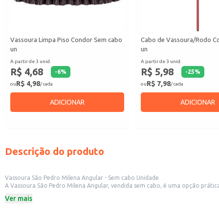
Vassoura Limpa Piso Condor Sem cabo
Cabo de Vassoura/Rodo C
un
un
A partir de 3 unid.
A partir de 3 unid.
R$ 4,68
R$ 5,98
-
6
%
-
25
%
R$ 4,98
R$ 7,98
ou
/ cada
ou
/ cada
ADICIONAR
ADICIONAR
Descrição do produto
Vassoura São Pedro Milena Angular - Sem cabo Unidade
A Vassoura São Pedro Milena Angular, vendida sem cabo, é uma opção prática e eficiente para limpeza de diversos ambientes. Sua cabeça angul
Ideal para uso em residências, escritórios, estabelecimentos comerciais e outros locais que necessitem de uma limpeza eficaz e rápi
Ver mais
necessidades do usuário e do ambiente.
Dicas de uso:
Utilize com haste de tamanho adequado para facilitar o alcance de diferentes