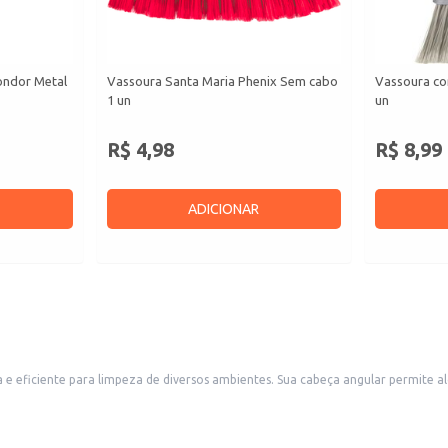
ondor Metal
Vassoura Santa Maria Phenix Sem cabo
Vassoura co
1 un
un
R$ 4,98
R$ 8,99
ADICIONAR
ar permite alcançar cantos e locais de difícil acesso, otimizando o processo de limpeza.
da. A ausência do cabo permite a utilização com hastes de diferentes comprimentos, adaptando-se às
 áreas.