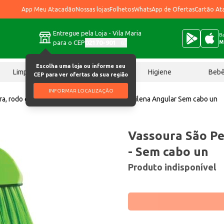
App Meu Atacadão
Nossas lojas
Folhetos
WhatsApp de Ofertas
Cartão At
Entregue pela Loja - Vila Maria
Ba
para o CEP
02170-901
M
Escolha uma loja ou informe seu
Limpeza
Chocolates
Higiene
Beb
CEP para ver ofertas da sua região
INFORMAR LOCALIZAÇÃO
a, rodo e acessório
Vassoura São Pedro Milena Angular Sem cabo un
Vassoura São Pe
- Sem cabo un
Produto indisponível