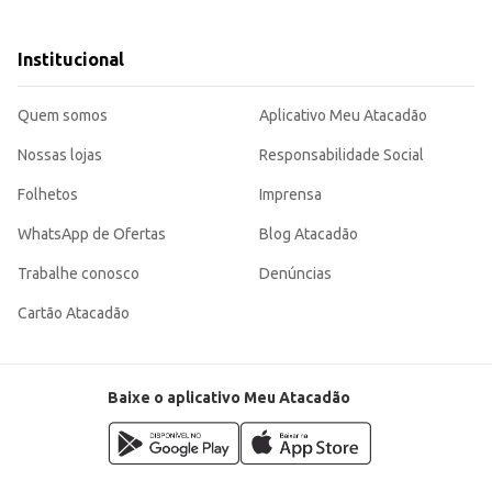
limpeza.
Institucional
lojas de departamento.
peza, sendo uma escolha adequada para diversos contextos. Sua versatilidade e
Quem somos
Aplicativo Meu Atacadão
Nossas lojas
Responsabilidade Social
Folhetos
Imprensa
WhatsApp de Ofertas
Blog Atacadão
Trabalhe conosco
Denúncias
Cartão Atacadão
Baixe o aplicativo Meu Atacadão