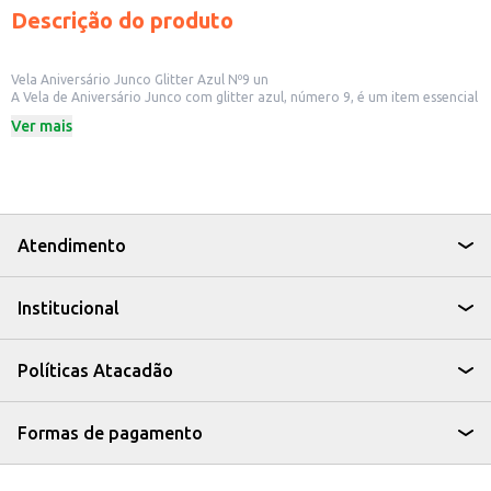
Descrição do produto
Vela Aniversário Junco Glitter Azul Nº9 un
A Vela de Aniversário Junco com glitter azul, número 9, é um item essencial
para celebrar momentos especiais. Ideal para decorar bolos e tortas em
Ver mais
festas de aniversário, ela adiciona um toque festivo e charmoso à
comemoração.
Dicas de Uso:
Decore bolos de aniversário com o número da idade.
Combine com outras velas e itens de festa para criar uma composição
personalizada.
Utilize em festas de crianças e adultos.
Atendimento
A Vela Aniversário Junco Glitter Azul Nº9 é uma escolha prática e charmosa
para tornar a celebração ainda mais memorável.
Institucional
Políticas Atacadão
Formas de pagamento