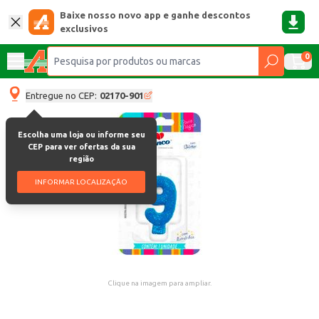
Baixe nosso novo app e ganhe descontos
exclusivos
0
Entregue no CEP:
02170-901
Escolha uma loja ou informe seu
CEP para ver ofertas da sua
região
INFORMAR LOCALIZAÇÃO
Clique na imagem para ampliar.