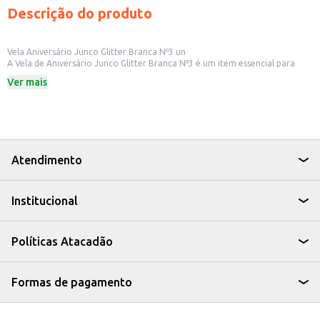
Descrição do produto
Vela Aniversário Junco Glitter Branca Nº3 un
A Vela de Aniversário Junco Glitter Branca Nº3 é um item essencial para
celebrar momentos especiais. Ideal para decorar bolos e tortas em festas
Ver mais
de aniversário, ela adiciona um toque festivo e elegante à comemoração.
Dicas de Uso:
Ideal para bolos de aniversário de todas as idades.
Pode ser combinada com outras velas e itens de decoração para criar um
ambiente festivo.
Perfeita para uso em casa, em confeitarias ou em eventos.
Com a Vela de Aniversário Junco Glitter Branca Nº3, suas celebrações se
Atendimento
tornam ainda mais especiais, proporcionando um toque de brilho e alegria
para o seu evento.
Institucional
Políticas Atacadão
Formas de pagamento