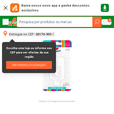
Baixe nosso novo app e ganhe descontos
exclusivos
0
Entregue no CEP:
02170-901
Escolha uma loja ou informe seu
CEP para ver ofertas da sua
região
INFORMAR LOCALIZAÇÃO
Clique na imagem para ampliar.