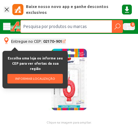
Baixe nosso novo app e ganhe descontos
exclusivos
0
Entregue no CEP:
02170-901
Escolha uma loja ou informe seu
CEP para ver ofertas da sua
região
INFORMAR LOCALIZAÇÃO
Clique na imagem para ampliar.