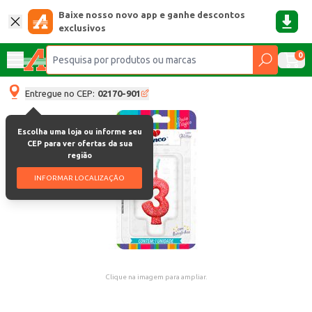
Baixe nosso novo app e ganhe descontos
exclusivos
0
Entregue no CEP:
02170-901
Escolha uma loja ou informe seu
CEP para ver ofertas da sua
região
INFORMAR LOCALIZAÇÃO
Clique na imagem para ampliar.