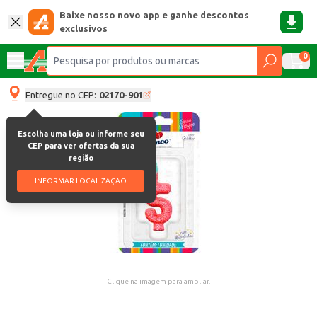
Baixe nosso novo app e ganhe descontos
exclusivos
0
Entregue no CEP:
02170-901
Escolha uma loja ou informe seu
CEP para ver ofertas da sua
região
INFORMAR LOCALIZAÇÃO
Clique na imagem para ampliar.