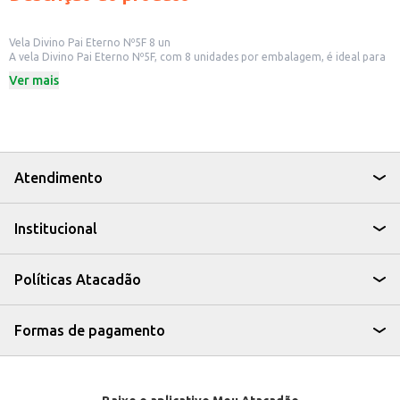
Vela Divino Pai Eterno Nº5F 8 un
A vela Divino Pai Eterno Nº5F, com 8 unidades por embalagem, é ideal para
quem busca um produto religioso para uso pessoal ou para revenda em
Ver mais
estabelecimentos comerciais. Seu formato e tamanho são adequados para
diversos ambientes e ocasiões.
Dicas de Uso:
Ideal para uso em orações e momentos de fé.
Perfeita para criar um ambiente de paz e reflexão em casa.
Indicada para uso em igrejas, capelas e centros religiosos.
Excelente para revenda em lojas de artigos religiosos e presentes.
Atendimento
A Vela Divino Pai Eterno Nº5F é uma opção prática e acessível para quem
busca um produto de qualidade para expressar sua devoção ou oferecer
aos seus clientes.
Institucional
Políticas Atacadão
Formas de pagamento