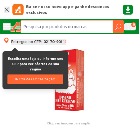
Baixe nosso novo app e ganhe descontos
exclusivos
0
Entregue no CEP:
02170-901
Escolha uma loja ou informe seu
CEP para ver ofertas da sua
região
INFORMAR LOCALIZAÇÃO
Clique na imagem para ampliar.