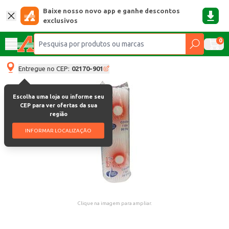
Baixe nosso novo app e ganhe descontos
exclusivos
0
Entregue no CEP:
02170-901
Escolha uma loja ou informe seu
CEP para ver ofertas da sua
região
INFORMAR LOCALIZAÇÃO
Clique na imagem para ampliar.