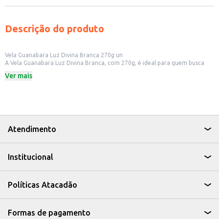
Descrição do produto
Vela Guanabara Luz Divina Branca 270g un
A Vela Guanabara Luz Divina Branca, com 270g, é ideal para quem busca
uma fonte de luz com um tempo de queima prolongado. Perfeita para
Ver mais
criar um ambiente acolhedor em diversos espaços, a vela é um item
essencial para quem busca praticidade e um toque de tranquilidade.
Dicas de Uso:
Ideal para uso em ambientes internos, como salas, quartos e escritórios.
Pode ser utilizada em eventos e celebrações, como casamentos e festas.
Ótima opção para criar um ambiente relaxante durante momentos de
meditação e leitura.
Atendimento
A Vela Guanabara Luz Divina Branca é uma escolha prática e eficiente para
quem busca uma solução simples e elegante para iluminação e decoração.
Institucional
Políticas Atacadão
Formas de pagamento