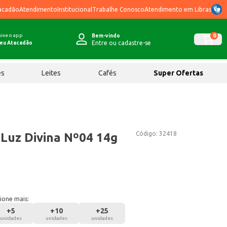
acadão
Atendimento
Institucional
Trabalhe Conosco
Atendimento em Libras
ixe o app
0
Bem-vindo
Entre ou cadastre-se
eu Atacadão
ês
Leites
Cafés
Super Ofertas
Código:
32418
Luz Divina Nº04 14g
ione mais:
+
5
+
10
+
25
unidades
unidades
unidades