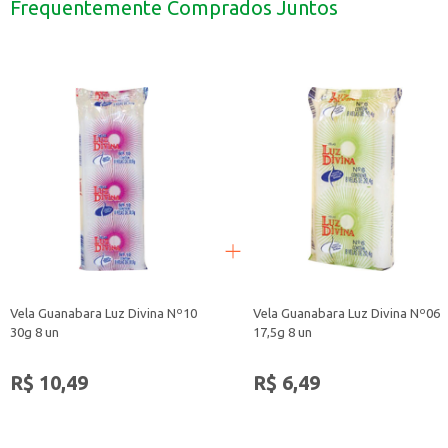
Frequentemente Comprados Juntos
Ótima opção para revenda em lojas de conveniência e artigos religiosos.
A Vela Guanabara Luz Divina Nº04 é uma escolha prática e eficiente para qu
Vela Guanabara Luz Divina Nº10
Vela Guanabara Luz Divina Nº06
30g 8 un
17,5g 8 un
R$ 10,49
R$ 6,49