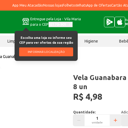
App Meu Atacadão
Nossas lojas
Folhetos
WhatsApp de Ofertas
Cartão At
Entregue pela Loja - Vila Maria
Ba
para o CEP
02170-901
M
Escolha uma loja ou informe seu
Limpeza
Chocolates
Higiene
Beb
CEP para ver ofertas da sua região
INFORMAR LOCALIZAÇÃO
a Guanabara Luz Divina Nº04 14g 8 un
Vela Guanabara 
8 un
R$ 4,98
Quantidade:
Adic
unidade