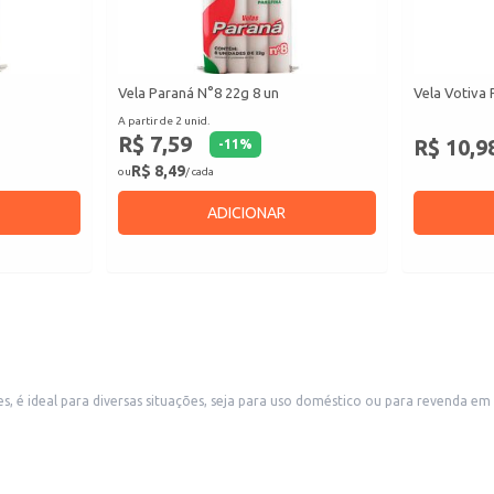
Vela Paraná N°8 22g 8 un
Vela Votiva 
A partir de 2 unid.
R$ 7,59
R$ 10,9
-
11
%
R$ 8,49
ou
/ cada
ADICIONAR
, é ideal para diversas situações, seja para uso doméstico ou para revenda