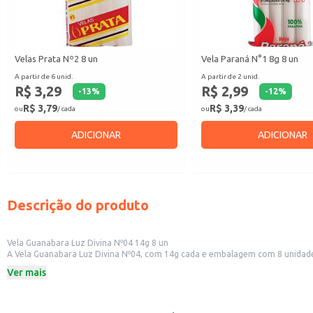
Velas Prata Nº2 8 un
Vela Paraná N°1 8g 8 un
A partir de 6 unid.
A partir de 2 unid.
R$ 3,29
R$ 2,99
-
13
%
-
12
%
R$ 3,79
R$ 3,39
ou
/ cada
ou
/ cada
ADICIONAR
ADICIONAR
Descrição do produto
Vela Guanabara Luz Divina Nº04 14g 8 un
A Vela Guanabara Luz Divina Nº04, com 14g cada e embalagem com 8 unidades
proporcionando uma iluminação suave e duradoura.
Ver mais
Dicas de Uso:
Utilize em momentos de relaxamento e meditação.
Ideal para criar um ambiente acolhedor em casa.
Perfeita para celebrações e eventos especiais.