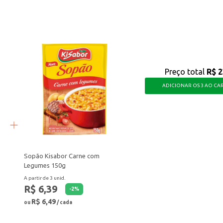
em busca qualidade e um bom custo-benefício em velas.
Preço total
R$ 2
ADICIONAR OS 3 AO CA
Sopão Kisabor Carne com
Legumes 150g
A partir de 3 unid.
R$ 6,39
-
2
%
R$ 6,49
ou
/ cada