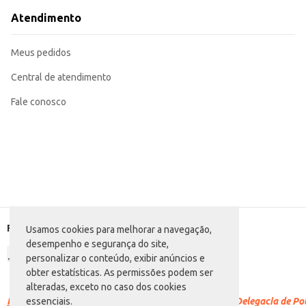
Atendimento
Meus pedidos
Central de atendimento
Fale conosco
Formas de pagamento
Usamos cookies para melhorar a navegação,
desempenho e segurança do site,
personalizar o conteúdo, exibir anúncios e
obter estatísticas. As permissões podem ser
alteradas, exceto no caso dos cookies
Racismo é crime.
Denuncie. Disque 100 ou procure a Delegacia de Polí
essenciais.