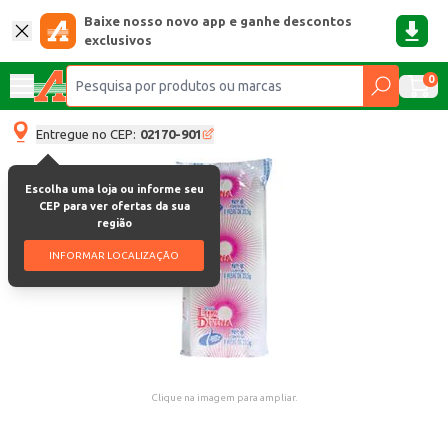
Baixe nosso novo app e ganhe descontos
exclusivos
0
Entregue no CEP:
02170-901
Escolha uma loja ou informe seu
CEP para ver ofertas da sua
região
INFORMAR LOCALIZAÇÃO
Clique na imagem para ampliar.