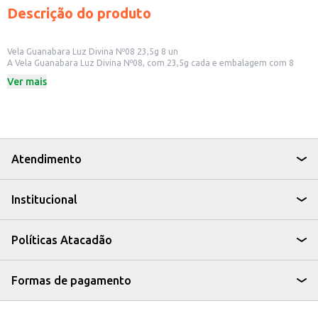
Descrição do produto
Vela Guanabara Luz Divina Nº08 23,5g 8 un
A Vela Guanabara Luz Divina Nº08, com 23,5g cada e embalagem com 8
unidades, é ideal para quem busca uma fonte de luz com duração
Ver mais
prolongada. Perfeita para uso em diversos ambientes, a vela oferece uma
iluminação suave e um ambiente acolhedor.
Dicas de Uso:
Ideal para criar um ambiente relaxante em casa.
Pode ser utilizada em eventos e celebrações.
Adequada para uso em altares e locais de oração.
A Vela Guanabara Luz Divina é uma opção prática e eficiente para quem
Atendimento
busca uma solução simples e duradoura de iluminação, seja para uso
pessoal ou para revenda em pequenos comércios.
Institucional
Políticas Atacadão
Formas de pagamento