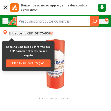
Baixe nosso novo app e ganhe descontos
exclusivos
0
Entregue no CEP:
02170-901
Escolha uma loja ou informe seu
CEP para ver ofertas da sua
região
INFORMAR LOCALIZAÇÃO
Clique na imagem para ampliar.