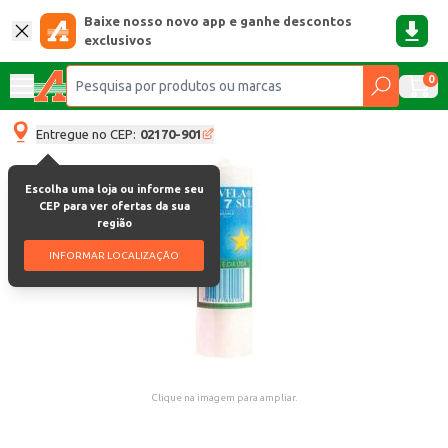
Baixe nosso novo app e ganhe descontos
exclusivos
0
Entregue no CEP:
02170-901
Escolha uma loja ou informe seu
CEP para ver ofertas da sua
região
INFORMAR LOCALIZAÇÃO
Clique na imagem para ampliar.