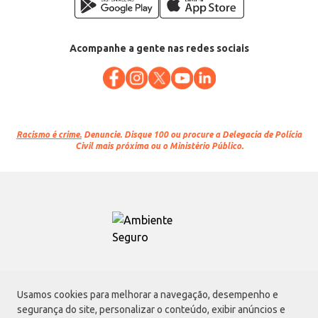
Acompanhe a gente nas redes sociais
Racismo é crime.
Denuncie. Disque 100 ou procure a Delegacia de Polícia
Civil mais próxima ou o Ministério Público.
Atacadão S.A.
Usamos cookies para melhorar a navegação, desempenho e
Avenida Morvan Dias de Figueiredo, 6169, Vila Maria, São Paulo - SP | CEP
segurança do site, personalizar o conteúdo, exibir anúncios e
02170-901 | CNPJ: 75.315.333/0001-09