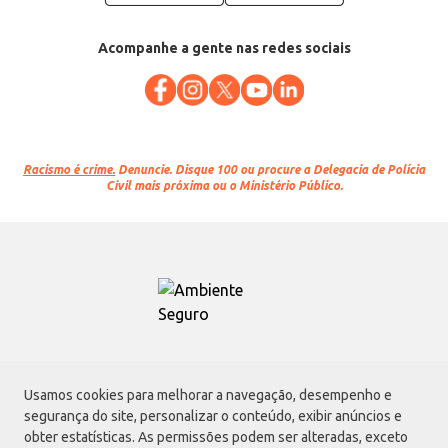
Acompanhe a gente nas redes sociais
Racismo é crime.
Denuncie. Disque 100 ou procure a Delegacia de Polícia
Civil mais próxima ou o Ministério Público.
Atacadão S.A.
Usamos cookies para melhorar a navegação, desempenho e
Avenida Morvan Dias de Figueiredo, 6169, Vila Maria, São Paulo - SP | CEP
segurança do site, personalizar o conteúdo, exibir anúncios e
02170-901 | CNPJ: 75.315.333/0001-09
obter estatísticas. As permissões podem ser alteradas, exceto