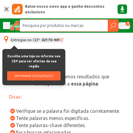
Baixe nosso novo app e ganhe descontos
exclusivos
0
Entregue no CEP:
02170-901
Escolha uma loja ou informe seu
CEP para ver ofertas da sua
região
oops, não encontramos resultados que
INFORMAR LOCALIZAÇÃO
correspondam a
essa página
.
Dicas:
Verifique se a palavra foi digitada corretamente.
Tente palavras menos específicas.
Tente palavras-chave diferentes.
Faça buscas relacionadas.