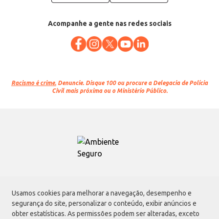
Acompanhe a gente nas redes sociais
Racismo é crime.
Denuncie. Disque 100 ou procure a Delegacia de Polícia
Civil mais próxima ou o Ministério Público.
Atacadão S.A.
Usamos cookies para melhorar a navegação, desempenho e
Avenida Morvan Dias de Figueiredo, 6169, Vila Maria, São Paulo - SP | CEP
segurança do site, personalizar o conteúdo, exibir anúncios e
02170-901 | CNPJ: 75.315.333/0001-09
obter estatísticas. As permissões podem ser alteradas, exceto