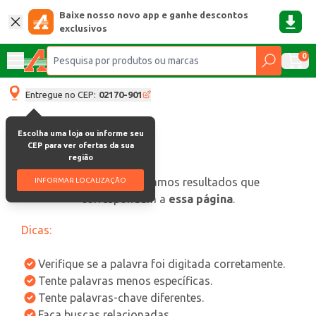
Baixe nosso novo app e ganhe descontos
exclusivos
0
Entregue no CEP:
02170-901
Escolha uma loja ou informe seu
CEP para ver ofertas da sua
região
oops, não encontramos resultados que
INFORMAR LOCALIZAÇÃO
correspondam a
essa página
.
Dicas:
Verifique se a palavra foi digitada corretamente.
Tente palavras menos específicas.
Tente palavras-chave diferentes.
Faça buscas relacionadas.