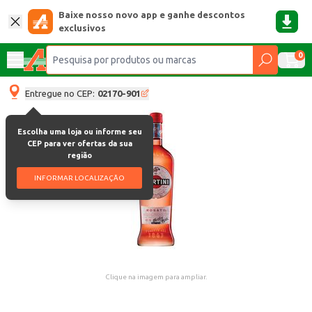
Baixe nosso novo app e ganhe descontos
exclusivos
0
Entregue no CEP:
02170-901
Escolha uma loja ou informe seu
CEP para ver ofertas da sua
região
INFORMAR LOCALIZAÇÃO
Clique na imagem para ampliar.