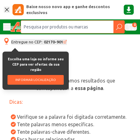
Baixe nosso novo app e ganhe descontos
exclusivos
0
Entregue no CEP:
02170-901
Escolha uma loja ou informe seu
CEP para ver ofertas da sua
região
oops, não encontramos resultados que
INFORMAR LOCALIZAÇÃO
correspondam a
essa página
.
Dicas:
Verifique se a palavra foi digitada corretamente.
Tente palavras menos específicas.
Tente palavras-chave diferentes.
Faça buscas relacionadas.