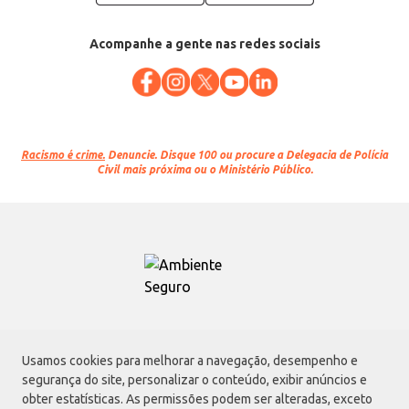
Acompanhe a gente nas redes sociais
Racismo é crime.
Denuncie. Disque 100 ou procure a Delegacia de Polícia
Civil mais próxima ou o Ministério Público.
Atacadão S.A.
Usamos cookies para melhorar a navegação, desempenho e
Avenida Morvan Dias de Figueiredo, 6169, Vila Maria, São Paulo - SP | CEP
segurança do site, personalizar o conteúdo, exibir anúncios e
02170-901 | CNPJ: 75.315.333/0001-09
obter estatísticas. As permissões podem ser alteradas, exceto